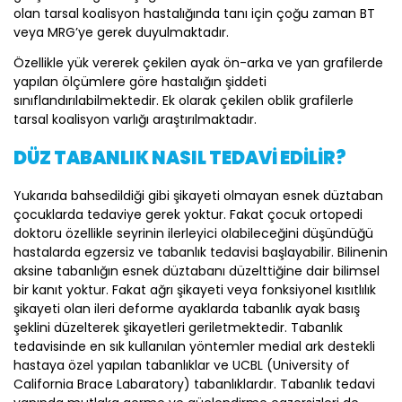
olan tarsal koalisyon hastalığında tanı için çoğu zaman BT
veya MRG’ye gerek duyulmaktadır.
Özellikle yük vererek çekilen ayak ön-arka ve yan grafilerde
yapılan ölçümlere göre hastalığın şiddeti
sınıflandırılabilmektedir. Ek olarak çekilen oblik grafilerle
tarsal koalisyon varlığı araştırılmaktadır.
DÜZ TABANLIK NASIL TEDAVİ EDİLİR?
Yukarıda bahsedildiği gibi şikayeti olmayan esnek düztaban
çocuklarda tedaviye gerek yoktur. Fakat çocuk ortopedi
doktoru özellikle seyrinin ilerleyici olabileceğini düşündüğü
hastalarda egzersiz ve tabanlık tedavisi başlayabilir. Bilinenin
aksine tabanlığın esnek düztabanı düzelttiğine dair bilimsel
bir kanıt yoktur. Fakat ağrı şikayeti veya fonksiyonel kısıtlılık
şikayeti olan ileri deforme ayaklarda tabanlık ayak basış
şeklini düzelterek şikayetleri geriletmektedir. Tabanlık
tedavisinde en sık kullanılan yöntemler medial ark destekli
hastaya özel yapılan tabanlıklar ve UCBL (University of
California Brace Labaratory) tabanlıklardır. Tabanlık tedavi