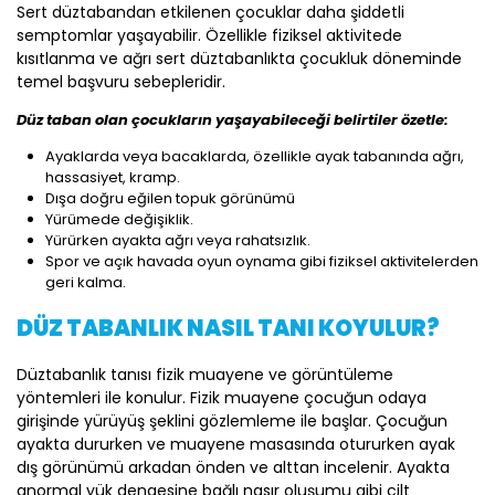
Sert düztabandan etkilenen çocuklar daha şiddetli
semptomlar yaşayabilir. Özellikle fiziksel aktivitede
kısıtlanma ve ağrı sert düztabanlıkta çocukluk döneminde
temel başvuru sebepleridir.
Düz taban olan çocukların yaşayabileceği belirtiler özetle:
Ayaklarda veya bacaklarda, özellikle ayak tabanında ağrı,
hassasiyet, kramp.
Dışa doğru eğilen topuk görünümü
Yürümede değişiklik.
Yürürken ayakta ağrı veya rahatsızlık.
Spor ve açık havada oyun oynama gibi fiziksel aktivitelerden
geri kalma.
DÜZ TABANLIK NASIL TANI KOYULUR?
Düztabanlık tanısı fizik muayene ve görüntüleme
yöntemleri ile konulur. Fizik muayene çocuğun odaya
girişinde yürüyüş şeklini gözlemleme ile başlar. Çocuğun
ayakta dururken ve muayene masasında otururken ayak
dış görünümü arkadan önden ve alttan incelenir. Ayakta
anormal yük dengesine bağlı nasır oluşumu gibi cilt