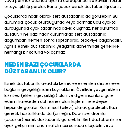
veya parmak ucunda ayakta durduğunda ise kavisin tekrar
ortaya çıktığı görülür. Buna çocuk esnek düztabanlığı denir.
Çocuklarda nadir olarak sert düztabanlık da görülebilir. Bu
durumda, çocuk oturduğunda veya parmak ucu ayakta
durduğunda ayak tabanında kavis oluşmaz, her durumda
düzdür. Yine bazı nadir durumlarda sert düztabanlık
doğumdan hemen sonra saptanarak, tedaviye başlanabilir.
Ağrısız esnek düz tabanlık, yetişkinlik döneminde genellikle
herhangi bir soruna yol açmaz.
NEDEN BAZI ÇOCUKLARDA
DÜZTABANLIK OLUR?
Esnek düztabanlık, ayaktaki kemik ve eklemleri destekleyen
bağların gevşekliğinden kaynaklanır. Özellikle yaygın eklem
laksitesi (eklem gevşekliği) olan ve diğer insanlara göre
eklem hareketleri dah esnek olan kişilerin neredeyse
hepsinde görülür. Kalıtımsal (ailevi) olarak görülebilir. Bazı
genetik hastalıklarda da (örneğin; Down sendromlu
çocuklar) esnek düztabanlık görülebilir. Sert düztabanlık ise
ayak gelişiminin anormal olması sonucu oluşabilir veya