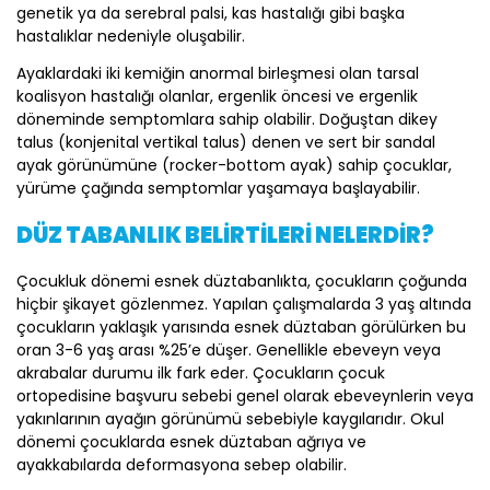
genetik ya da serebral palsi, kas hastalığı gibi başka
hastalıklar nedeniyle oluşabilir.
Ayaklardaki iki kemiğin anormal birleşmesi olan tarsal
koalisyon hastalığı olanlar, ergenlik öncesi ve ergenlik
döneminde semptomlara sahip olabilir. Doğuştan dikey
talus (konjenital vertikal talus) denen ve sert bir sandal
ayak görünümüne (rocker-bottom ayak) sahip çocuklar,
yürüme çağında semptomlar yaşamaya başlayabilir.
DÜZ TABANLIK BELİRTİLERİ NELERDİR?
Çocukluk dönemi esnek düztabanlıkta, çocukların çoğunda
hiçbir şikayet gözlenmez. Yapılan çalışmalarda 3 yaş altında
çocukların yaklaşık yarısında esnek düztaban görülürken bu
oran 3-6 yaş arası %25’e düşer. Genellikle ebeveyn veya
akrabalar durumu ilk fark eder. Çocukların çocuk
ortopedisine başvuru sebebi genel olarak ebeveynlerin veya
yakınlarının ayağın görünümü sebebiyle kaygılarıdır. Okul
dönemi çocuklarda esnek düztaban ağrıya ve
ayakkabılarda deformasyona sebep olabilir.