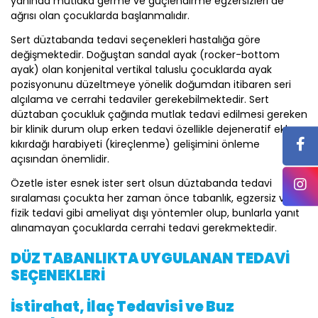
yanında mutlaka germe ve güçlendirme egzersizleri de
ağrısı olan çocuklarda başlanmalıdır.
Sert düztabanda tedavi seçenekleri hastalığa göre
değişmektedir. Doğuştan sandal ayak (rocker-bottom
ayak) olan konjenital vertikal taluslu çocuklarda ayak
pozisyonunu düzeltmeye yönelik doğumdan itibaren seri
alçılama ve cerrahi tedaviler gerekebilmektedir. Sert
düztaban çocukluk çağında mutlak tedavi edilmesi gereken
bir klinik durum olup erken tedavi özellikle dejeneratif eklem
kıkırdağı harabiyeti (kireçlenme) gelişimini önleme
açısından önemlidir.
Özetle ister esnek ister sert olsun düztabanda tedavi
sıralaması çocukta her zaman önce tabanlık, egzersiz ve
fizik tedavi gibi ameliyat dışı yöntemler olup, bunlarla yanıt
alınamayan çocuklarda cerrahi tedavi gerekmektedir.
DÜZ TABANLIKTA UYGULANAN TEDAVİ
SEÇENEKLERİ
İstirahat, İlaç Tedavisi ve Buz