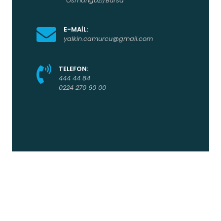
Osmangazi/Bursa
E-MAİL:
yalkin.camurcu@gmail.com
TELEFON:
444 44 84
0224 270 60 00