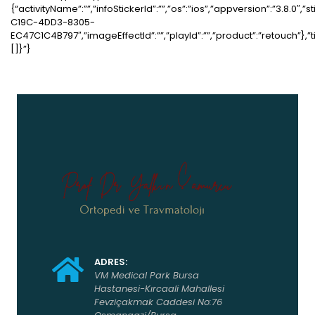
{“activityName”:””,”infoStickerId”:””,”os”:”ios”,”appversion”:”3.8.0″,”st
C19C-4DD3-8305-
EC47C1C4B797″,”imageEffectId”:””,”playId”:””,”product”:”retouch”}
[]}”}
ADRES:
VM Medical Park Bursa
Hastanesi-Kırcaali Mahallesi
Fevziçakmak Caddesi No:76