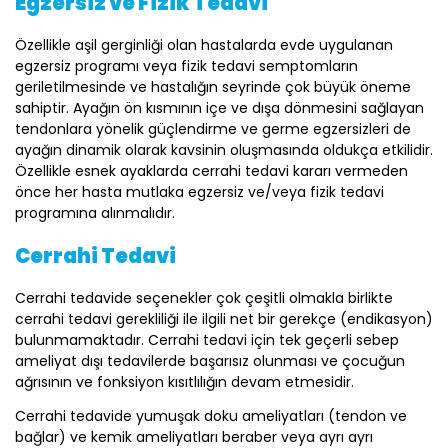
Egzersiz ve Fizik Tedavi
Özellikle aşil gerginliği olan hastalarda evde uygulanan
egzersiz programı veya fizik tedavi semptomların
geriletilmesinde ve hastalığın seyrinde çok büyük öneme
sahiptir. Ayağın ön kısmının içe ve dışa dönmesini sağlayan
tendonlara yönelik güçlendirme ve germe egzersizleri de
ayağın dinamik olarak kavsinin oluşmasında oldukça etkilidir.
Özellikle esnek ayaklarda cerrahi tedavi kararı vermeden
önce her hasta mutlaka egzersiz ve/veya fizik tedavi
programına alınmalıdır.
Cerrahi Tedavi
Cerrahi tedavide seçenekler çok çeşitli olmakla birlikte
cerrahi tedavi gerekliliği ile ilgili net bir gerekçe (endikasyon)
bulunmamaktadır. Cerrahi tedavi için tek geçerli sebep
ameliyat dışı tedavilerde başarısız olunması ve çocuğun
ağrısının ve fonksiyon kısıtlılığın devam etmesidir.
Cerrahi tedavide yumuşak doku ameliyatları (tendon ve
bağlar) ve kemik ameliyatları beraber veya ayrı ayrı