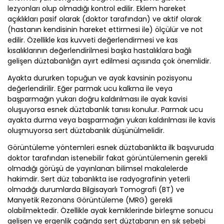
lezyonları olup olmadığı kontrol edilir. Eklem hareket
açıklıkları pasif olarak (doktor tarafından) ve aktif olarak
(hastanın kendisinin hareket ettirmesi ile) ölçülür ve not
edilir. Özellikle kas kuvveti değerlendirmesi ve kas
kısalıklarının değerlendirilmesi başka hastalıklara bağlı
gelişen düztabanlığın ayırt edilmesi açısında çok önemlidir.
Ayakta dururken topuğun ve ayak kavsinin pozisyonu
değerlendirilir. Eğer parmak ucu kalkma ile veya
başparmağın yukarı doğru kaldırılması ile ayak kavisi
oluşuyorsa esnek düztabanlık tanısı konulur. Parmak ucu
ayakta durma veya başparmağın yukarı kaldırılması ile kavis
oluşmuyorsa sert düztabanlık düşünülmelidir.
Görüntüleme yöntemleri esnek düztabanlıkta ilk başvuruda
doktor tarafından istenebilir fakat görüntülemenin gerekli
olmadığı görüşü de yayınlanan bilimsel makalelerde
hakimdir. Sert düz tabanlıkta ise radyografinin yeterli
olmadığı durumlarda Bilgisayarlı Tomografi (BT) ve
Manyetik Rezonans Görüntüleme (MRG) gerekli
olabilmektedir. Özellikle ayak kemiklerinde birleşme sonucu
gelişen ve ergenlik çağında sert düztabanın en sık sebebi