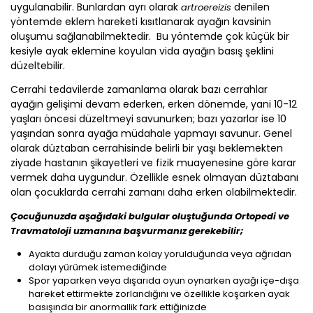
uygulanabilir. Bunlardan ayrı olarak
denilen
artroereizis
yöntemde eklem hareketi kısıtlanarak ayağın kavsinin
oluşumu sağlanabilmektedir. Bu yöntemde çok küçük bir
kesiyle ayak eklemine koyulan vida ayağın basış şeklini
düzeltebilir.
Cerrahi tedavilerde zamanlama olarak bazı cerrahlar
ayağın gelişimi devam ederken, erken dönemde, yani 10-12
yaşları öncesi düzeltmeyi savunurken; bazı yazarlar ise 10
yaşından sonra ayağa müdahale yapmayı savunur. Genel
olarak düztaban cerrahisinde belirli bir yaşı beklemekten
ziyade hastanın şikayetleri ve fizik muayenesine göre karar
vermek daha uygundur. Özellikle esnek olmayan düztabanı
olan çocuklarda cerrahi zamanı daha erken olabilmektedir.
Çocuğunuzda aşağıdaki bulgular oluştuğunda Ortopedi ve
Travmatoloji uzmanına başvurmanız gerekebilir;
Ayakta durduğu zaman kolay yorulduğunda veya ağrıdan
dolayı yürümek istemediğinde
Spor yaparken veya dışarıda oyun oynarken ayağı içe-dışa
hareket ettirmekte zorlandığını ve özellikle koşarken ayak
basışında bir anormallik fark ettiğinizde