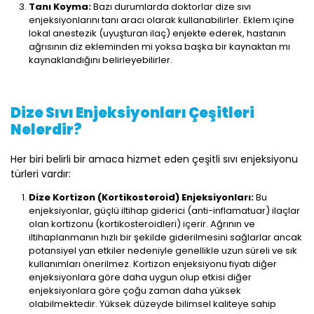
Tanı Koyma:
Bazı durumlarda doktorlar dize sıvı
enjeksiyonlarını tanı aracı olarak kullanabilirler. Eklem içine
lokal anestezik (uyuşturan ilaç) enjekte ederek, hastanın
ağrısının diz ekleminden mi yoksa başka bir kaynaktan mı
kaynaklandığını belirleyebilirler.
Dize Sıvı Enjeksiyonları Çeşitleri
Nelerdir?
Her biri belirli bir amaca hizmet eden çeşitli sıvı enjeksiyonu
türleri vardır:
Dize Kortizon (Kortikosteroid) Enjeksiyonları:
Bu
enjeksiyonlar, güçlü iltihap giderici (anti-inflamatuar) ilaçlar
olan kortizonu (kortikosteroidleri) içerir. Ağrının ve
iltihaplanmanın hızlı bir şekilde giderilmesini sağlarlar ancak
potansiyel yan etkiler nedeniyle genellikle uzun süreli ve sık
kullanımları önerilmez. Kortizon enjeksiyonu fiyatı diğer
enjeksiyonlara göre daha uygun olup etkisi diğer
enjeksiyonlara göre çoğu zaman daha yüksek
olabilmektedir. Yüksek düzeyde bilimsel kaliteye sahip