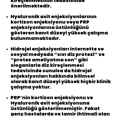
kireçlenmesinin tedavisinde
önerilmektedir.
Hyaluronik asit enjeksiyonlarının
kortizon enjeksiyonu veya PRP
enjeksiyonlarına üstünlüğünü
gösteren kanıt düzeyi yüksek çalışma
bulunmamaktadır.
Hidrojel enjeksiyonları internette ve
sosyal medyada “sıvı diz protezi” ve
“protez ameliyatına son” gibi
sloganlarla diz kireçlenmesi
tedavisinde sunulsa da hidrojel
enjeksiyonları hakkında bilimsel
olarak kanıt düzeyi yüksek hiçbir klinik
çalışma yoktur.
PRP’nin kortizon enjeksiyonu ve
Hyaluronik asit enjeksiyonuna
üstünlüğü gösterilmemiştir. Fakat
genç hastalarda ve tamir ihtimali olan