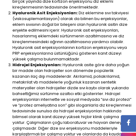
birçok yayında dize kortizon enjeksiyonu diz eklemi
kireçlenmesinin tedavisinde önerilmektedir.
Hyaluronik Asit Enjeksiyonları:
Diz eklemine sıvı takviyesi
(viskosuplemantasyon) olarak da bilinen bu enjeksiyonlar,
eklem sıvısının doğal bir bileşeni olan hyaluronik asitin dize
enjekte edilmesini içerir. Hyaluronik asit enjeksiyonları,
hasarlanmış eklemdeki sürtünmenin azaltılmasına ve diz
kireçlenmesindeki ağrının azaltılmasına yardımcı olabilir.
Hyaluronik asit enjeksiyonlarının kortizon enjeksiyonu veya
PRP enjeksiyonlarına üstünlüğünü gösteren kanıt düzeyi
yüksek çalışma bulunmamaktadır.
Hidrojel Enjeksiyonları:
Hyaluronik asite göre daha yoğun
bir madde olan hidrojeller son dönemde popülerlik
kazanan ilaç dışı maddelerdir. Akrilamid, poliakrilamid,
metakrilat vb maddelerle yoğunluk kazanan sentetik
materyaller olan hidrojeller dizde sıvı kaybı olarak yukarıda
bahsettiğimiz sürtünme azaltıcı etki gösterirler. Hidrojel
enjeksiyonları internette ve sosyal medyada “sıvı diz protezi”
ve “protez ameliyatına son” gibi sloganlarla diz kireçlenmesi
tedavisinde sunulsa da hidrojel enjeksiyonları hakkında
bilimsel olarak kanıt düzeyi yüksek hiçbir klinik çalışma
yoktur. Çalışmaların çoğu laboratuvar ve hayvan deneyi
çalışmasıdır. Diğer dize sıvı enjeksiyonu maddeleriyle
karşılaştırmalı bir çalışma yoktur ve olanlarda da kayda