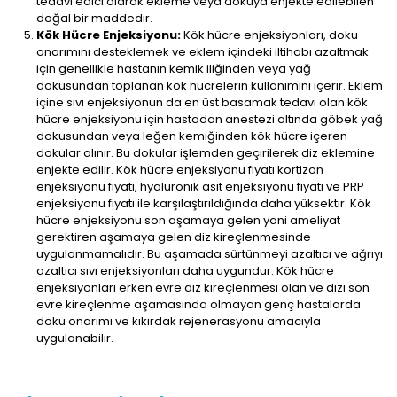
tedavi edici olarak ekleme veya dokuya enjekte edilebilen
doğal bir maddedir.
Kök Hücre Enjeksiyonu:
Kök hücre enjeksiyonları, doku
onarımını desteklemek ve eklem içindeki iltihabı azaltmak
için genellikle hastanın kemik iliğinden veya yağ
dokusundan toplanan kök hücrelerin kullanımını içerir. Eklem
içine sıvı enjeksiyonun da en üst basamak tedavi olan kök
hücre enjeksiyonu için hastadan anestezi altında göbek yağ
dokusundan veya leğen kemiğinden kök hücre içeren
dokular alınır. Bu dokular işlemden geçirilerek diz eklemine
enjekte edilir. Kök hücre enjeksiyonu fiyatı kortizon
enjeksiyonu fiyatı, hyaluronik asit enjeksiyonu fiyatı ve PRP
enjeksiyonu fiyatı ile karşılaştırıldığında daha yüksektir. Kök
hücre enjeksiyonu son aşamaya gelen yani ameliyat
gerektiren aşamaya gelen diz kireçlenmesinde
uygulanmamalıdır. Bu aşamada sürtünmeyi azaltıcı ve ağrıyı
azaltıcı sıvı enjeksiyonları daha uygundur. Kök hücre
enjeksiyonları erken evre diz kireçlenmesi olan ve dizi son
evre kireçlenme aşamasında olmayan genç hastalarda
doku onarımı ve kıkırdak rejenerasyonu amacıyla
uygulanabilir.