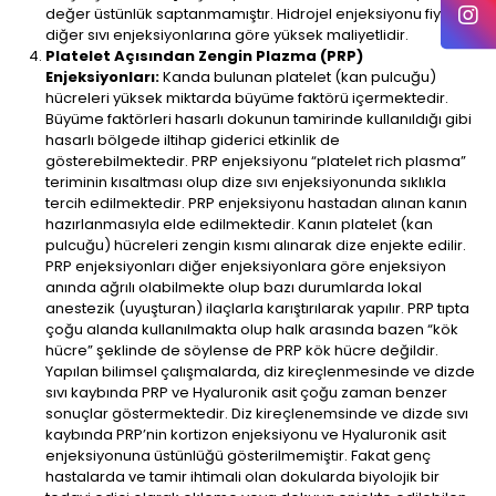
değer üstünlük saptanmamıştır. Hidrojel enjeksiyonu fiyatı
diğer sıvı enjeksiyonlarına göre yüksek maliyetlidir.
Platelet Açısından Zengin Plazma (PRP)
Enjeksiyonları:
Kanda bulunan platelet (kan pulcuğu)
hücreleri yüksek miktarda büyüme faktörü içermektedir.
Büyüme faktörleri hasarlı dokunun tamirinde kullanıldığı gibi
hasarlı bölgede iltihap giderici etkinlik de
gösterebilmektedir. PRP enjeksiyonu “platelet rich plasma”
teriminin kısaltması olup dize sıvı enjeksiyonunda sıklıkla
tercih edilmektedir. PRP enjeksiyonu hastadan alınan kanın
hazırlanmasıyla elde edilmektedir. Kanın platelet (kan
pulcuğu) hücreleri zengin kısmı alınarak dize enjekte edilir.
PRP enjeksiyonları diğer enjeksiyonlara göre enjeksiyon
anında ağrılı olabilmekte olup bazı durumlarda lokal
anestezik (uyuşturan) ilaçlarla karıştırılarak yapılır. PRP tıpta
çoğu alanda kullanılmakta olup halk arasında bazen “kök
hücre” şeklinde de söylense de PRP kök hücre değildir.
Yapılan bilimsel çalışmalarda, diz kireçlenmesinde ve dizde
sıvı kaybında PRP ve Hyaluronik asit çoğu zaman benzer
sonuçlar göstermektedir. Diz kireçlenemsinde ve dizde sıvı
kaybında PRP’nin kortizon enjeksiyonu ve Hyaluronik asit
enjeksiyonuna üstünlüğü gösterilmemiştir. Fakat genç
hastalarda ve tamir ihtimali olan dokularda biyolojik bir