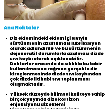
Ana Noktalar
Diz eklemindeki eklem içi sıvıyla
sürtünmenin azaltılması lubrikasyon
olarak adlandırılır ve bu sürtünmenin
dejeneratif durumlarla azalması dizde
sıvı kaybı olarak açıklanabilir.
Doktorlar arasında da sıklıkla bu tabir
kullanılmasına rağmen gerçekte diz
kireçlenmesinde dizde sıvı kaybından
çok dizde iltihabi sıvı toplanması
oluşmaktadır.
Yüksek düzeyde bilimsel kaliteye sahip
birçok yayında dize kortizon
enjeksiyonu diz eklemi