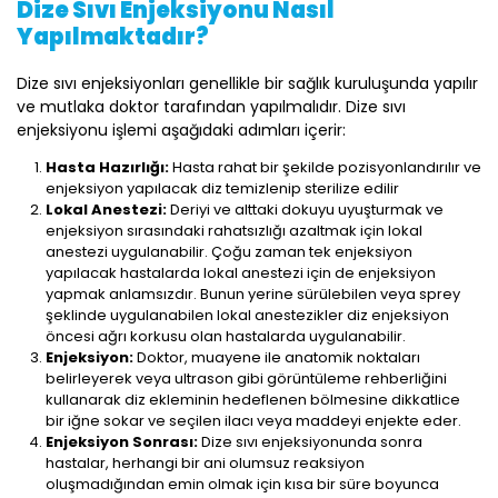
Dize Sıvı Enjeksiyonu Nasıl
Yapılmaktadır?
Dize sıvı enjeksiyonları genellikle bir sağlık kuruluşunda yapılır
ve mutlaka doktor tarafından yapılmalıdır. Dize sıvı
enjeksiyonu işlemi aşağıdaki adımları içerir:
Hasta Hazırlığı:
Hasta rahat bir şekilde pozisyonlandırılır ve
enjeksiyon yapılacak diz temizlenip sterilize edilir
Lokal Anestezi:
Deriyi ve alttaki dokuyu uyuşturmak ve
enjeksiyon sırasındaki rahatsızlığı azaltmak için lokal
anestezi uygulanabilir. Çoğu zaman tek enjeksiyon
yapılacak hastalarda lokal anestezi için de enjeksiyon
yapmak anlamsızdır. Bunun yerine sürülebilen veya sprey
şeklinde uygulanabilen lokal anestezikler diz enjeksiyon
öncesi ağrı korkusu olan hastalarda uygulanabilir.
Enjeksiyon:
Doktor, muayene ile anatomik noktaları
belirleyerek veya ultrason gibi görüntüleme rehberliğini
kullanarak diz ekleminin hedeflenen bölmesine dikkatlice
bir iğne sokar ve seçilen ilacı veya maddeyi enjekte eder.
Enjeksiyon Sonrası:
Dize sıvı enjeksiyonunda sonra
hastalar, herhangi bir ani olumsuz reaksiyon
oluşmadığından emin olmak için kısa bir süre boyunca