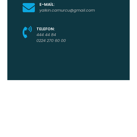
E-MAİL:
yalkin.camurcu@gmail.com
TELEFON:
444 44 84
0224 270 60 00