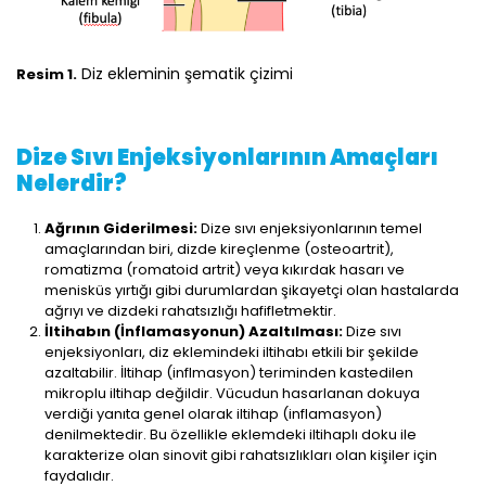
Diz ekleminin şematik çizimi
Resim 1.
Dize Sıvı Enjeksiyonlarının Amaçları
Nelerdir?
Ağrının Giderilmesi:
Dize sıvı enjeksiyonlarının temel
amaçlarından biri, dizde kireçlenme (osteoartrit),
romatizma (romatoid artrit) veya kıkırdak hasarı ve
menisküs yırtığı gibi durumlardan şikayetçi olan hastalarda
ağrıyı ve dizdeki rahatsızlığı hafifletmektir.
İltihabın (İnflamasyonun) Azaltılması:
Dize sıvı
enjeksiyonları, diz eklemindeki iltihabı etkili bir şekilde
azaltabilir. İltihap (inflmasyon) teriminden kastedilen
mikroplu iltihap değildir. Vücudun hasarlanan dokuya
verdiği yanıta genel olarak iltihap (inflamasyon)
denilmektedir. Bu özellikle eklemdeki iltihaplı doku ile
karakterize olan sinovit gibi rahatsızlıkları olan kişiler için
faydalıdır.