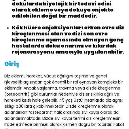
dokularda biyolojik bir tedavi edici
olarak ekleme veya dokuya enjekte
edilebilen doğal bir maddedir.
Kök hücre enjeksiyonları erken evre diz
kireçlenmesi olan ve dizi son evre
kireçlenme aşamasında olmayan genç
hastalarda doku onarımı ve kıkırdak
rejenerasyonu amacıyla uygulanabilir.
Giriş
Diz eklemi; hareket, vücut ağırlığını taşıma ve genel
işlevsellik açısından çok önemli bir rol oynayan kompleks bir
eklemdir. Ancak yaşlanma, travma veya dizde kireçlenme
(osteoartrit) gibi durumlar nedeniyle dizler sıklıkla ağrılı ve
hareketi kısıtlı hale gelebilir. 45 yaş üstü insanlarda diz ağrısı
sıklığı %30’lara çıkabilmektedir. Dizde kireçlenme olarak
adlandırılan “osteoartrit” halk arasında sıvı kaybı olarak da
adlandırılmaktadır. Dizde sıvı kaybı terimi diz kireçlenmesini
ifade etmede bilimsel olarak kısmen doğru bir tabirdir. Fakat