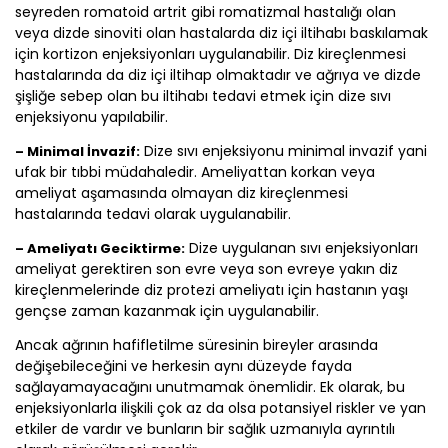
seyreden romatoid artrit gibi romatizmal hastalığı olan
veya dizde sinoviti olan hastalarda diz içi iltihabı baskılamak
için kortizon enjeksiyonları uygulanabilir. Diz kireçlenmesi
hastalarında da diz içi iltihap olmaktadır ve ağrıya ve dizde
şişliğe sebep olan bu iltihabı tedavi etmek için dize sıvı
enjeksiyonu yapılabilir.
Dize sıvı enjeksiyonu minimal invazif yani
– Minimal İnvazif:
ufak bir tıbbi müdahaledir. Ameliyattan korkan veya
ameliyat aşamasında olmayan diz kireçlenmesi
hastalarında tedavi olarak uygulanabilir.
Dize uygulanan sıvı enjeksiyonları
– Ameliyatı Geciktirme:
ameliyat gerektiren son evre veya son evreye yakın diz
kireçlenmelerinde diz protezi ameliyatı için hastanın yaşı
gençse zaman kazanmak için uygulanabilir.
Ancak ağrının hafifletilme süresinin bireyler arasında
değişebileceğini ve herkesin aynı düzeyde fayda
sağlayamayacağını unutmamak önemlidir. Ek olarak, bu
enjeksiyonlarla ilişkili çok az da olsa potansiyel riskler ve yan
etkiler de vardır ve bunların bir sağlık uzmanıyla ayrıntılı