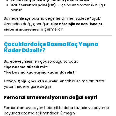
Kalıntı çarpık ayak (clubfoot) deformitesi
Hafif serebral palsi (CP)
→ içe basma bazen ilk bulgu
olabilir
Bu nedenle içe basma değerlendirmesi sadece “ayak”
üzerinden değil, çocuğun
tüm nörolojik ve kas-iskelet
içermelidir.
sistemi muayenesini
Çocuklarda İçe Basma Kaç Yaşına
Kadar Düzelir?
Bu, ebeveynlerin en çok sorduğu sorudur:
“İçe basma düzelir mi?”
“İçe basma kaç yaşına kadar düzelir?”
Cevap:
Ancak düzelme hızı altta
Çoğu çocukta düzelir.
yatan nedene göre değişir.
Femoral anteversiyonun doğal seyri
Femoral anteversiyon bebeklikte daha fazladır ve büyüme
boyunca azalma eğilimindedir. Örneğin: