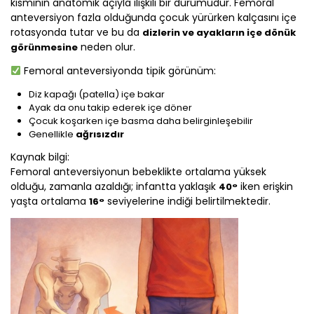
kısmının anatomik açıyla ilişkili bir durumudur. Femoral
anteversiyon fazla olduğunda çocuk yürürken kalçasını içe
rotasyonda tutar ve bu da
dizlerin ve ayakların içe dönük
neden olur.
görünmesine
Femoral anteversiyonda tipik görünüm:
Diz kapağı (patella) içe bakar
Ayak da onu takip ederek içe döner
Çocuk koşarken içe basma daha belirginleşebilir
Genellikle
ağrısızdır
Kaynak bilgi:
Femoral anteversiyonun bebeklikte ortalama yüksek
olduğu, zamanla azaldığı; infantta yaklaşık
iken erişkin
40°
yaşta ortalama
seviyelerine indiği belirtilmektedir.
16°