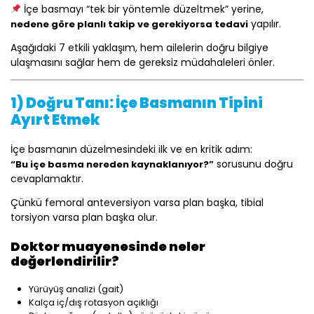
İçe basmayı “tek bir yöntemle düzeltmek” yerine,
yapılır.
nedene göre planlı takip ve gerekiyorsa tedavi
Aşağıdaki 7 etkili yaklaşım, hem ailelerin doğru bilgiye
ulaşmasını sağlar hem de gereksiz müdahaleleri önler.
1) Doğru Tanı: İçe Basmanın Tipini
Ayırt Etmek
İçe basmanın düzelmesindeki ilk ve en kritik adım:
sorusunu doğru
“Bu içe basma nereden kaynaklanıyor?”
cevaplamaktır.
Çünkü femoral anteversiyon varsa plan başka, tibial
torsiyon varsa plan başka olur.
Doktor muayenesinde neler
değerlendirilir?
Yürüyüş analizi (gait)
Kalça iç/dış rotasyon açıklığı