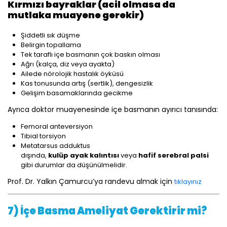
Kırmızı bayraklar (acil olmasa da
mutlaka muayene gerekir)
Şiddetli sık düşme
Belirgin topallama
Tek taraflı içe basmanın çok baskın olması
Ağrı (kalça, diz veya ayakta)
Ailede nörolojik hastalık öyküsü
Kas tonusunda artış (sertlik), dengesizlik
Gelişim basamaklarında gecikme
Ayrıca doktor muayenesinde içe basmanın ayırıcı tanısında:
Femoral anteversiyon
Tibial torsiyon
Metatarsus adduktus
dışında,
kulüp ayak kalıntısı
veya
hafif serebral palsi
gibi durumlar da düşünülmelidir.
Prof. Dr. Yalkın Çamurcu’ya randevu almak için
tıklayınız
7) İçe Basma Ameliyat Gerektirir mi?