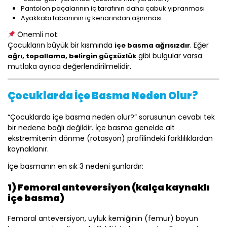
Pantolon paçalarının iç tarafının daha çabuk yıpranması
Ayakkabı tabanının iç kenarından aşınması
Önemli not:
Çocukların büyük bir kısmında
. Eğer
içe basma ağrısızdır
gibi bulgular varsa
ağrı, topallama, belirgin güçsüzlük
mutlaka ayrıca değerlendirilmelidir.
Çocuklarda İçe Basma Neden Olur?
“Çocuklarda içe basma neden olur?” sorusunun cevabı tek
bir nedene bağlı değildir. İçe basma genelde alt
ekstremitenin dönme (rotasyon) profilindeki farklılıklardan
kaynaklanır.
İçe basmanın en sık 3 nedeni şunlardır:
1) Femoral anteversiyon (kalça kaynaklı
içe basma)
Femoral anteversiyon, uyluk kemiğinin (femur) boyun