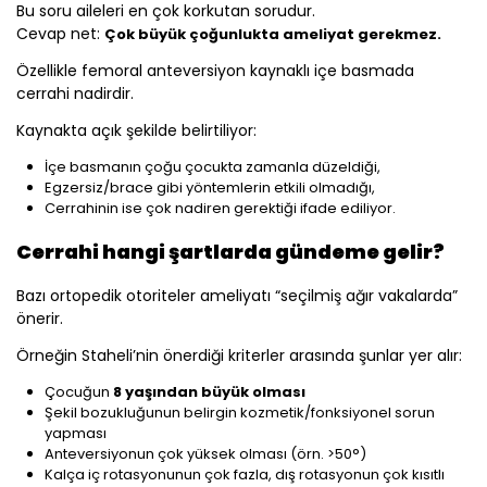
Bu soru aileleri en çok korkutan sorudur.
Cevap net:
Çok büyük çoğunlukta ameliyat gerekmez.
Özellikle femoral anteversiyon kaynaklı içe basmada
cerrahi nadirdir.
Kaynakta açık şekilde belirtiliyor:
İçe basmanın çoğu çocukta zamanla düzeldiği,
Egzersiz/brace gibi yöntemlerin etkili olmadığı,
Cerrahinin ise çok nadiren gerektiği ifade ediliyor.
Cerrahi hangi şartlarda gündeme gelir?
Bazı ortopedik otoriteler ameliyatı “seçilmiş ağır vakalarda”
önerir.
Örneğin Staheli’nin önerdiği kriterler arasında şunlar yer alır:
Çocuğun
8 yaşından büyük olması
Şekil bozukluğunun belirgin kozmetik/fonksiyonel sorun
yapması
Anteversiyonun çok yüksek olması (örn. >50°)
Kalça iç rotasyonunun çok fazla, dış rotasyonun çok kısıtlı