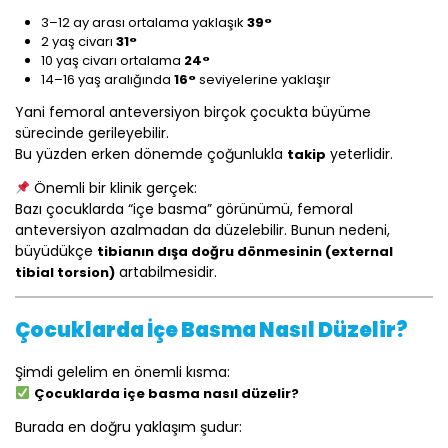
3–12 ay arası ortalama yaklaşık
39°
2 yaş civarı
31°
10 yaş civarı ortalama
24°
14–16 yaş aralığında
16°
seviyelerine yaklaşır
Yani femoral anteversiyon birçok çocukta büyüme
sürecinde gerileyebilir.
Bu yüzden erken dönemde çoğunlukla
yeterlidir.
takip
Önemli bir klinik gerçek:
Bazı çocuklarda “içe basma” görünümü, femoral
anteversiyon azalmadan da düzelebilir. Bunun nedeni,
büyüdükçe
tibianın dışa doğru dönmesinin (external
artabilmesidir.
tibial torsion)
Çocuklarda İçe Basma Nasıl Düzelir?
Şimdi gelelim en önemli kısma:
Çocuklarda içe basma nasıl düzelir?
Burada en doğru yaklaşım şudur: