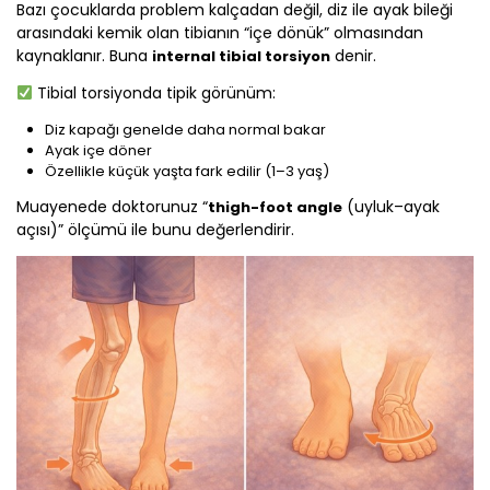
Bazı çocuklarda problem kalçadan değil, diz ile ayak bileği
arasındaki kemik olan tibianın “içe dönük” olmasından
kaynaklanır. Buna
denir.
internal tibial torsiyon
Tibial torsiyonda tipik görünüm:
Diz kapağı genelde daha normal bakar
Ayak içe döner
Özellikle küçük yaşta fark edilir (1–3 yaş)
Muayenede doktorunuz “
(uyluk–ayak
thigh-foot angle
açısı)” ölçümü ile bunu değerlendirir.