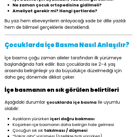
Ne zaman çocuk ortopedisine gidilmeli?
Ameliyat gerekir mi? Hangi şartlarda?
Bu yazı hem ebeveynlerin anlayacağı sade bir dille yazıldı
hem de bilimsel gerçeklerle desteklendi.
Çocuklarda İçe Basma Nasıl Anlaşılır?
İçe basma çoğu zaman aileler tarafından ilk yürümeye
başlandığında fark edilir. Bazı çocuklarda ise 2–4 yaş
arasında belirginleşir ya da büyüdükçe düzelmediği için
daha geç dönemde dikkat çeker.
İçe basmanın en sık görülen belirtileri
Aşağıdaki durumlar
ile uyumlu
çocuklarda içe basma
olabilir:
Ayakların yürürken
içeri doğru bakması
Koşarken içe basmanın daha belirgin hale gelmesi
Çocuğun sık sık
takılması / düşmesi
“Sakar gibi” yürümesi (özellikle hızlı yürürken)