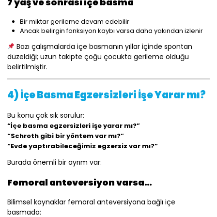
7 yaş ve sonrası içe basma
Bir miktar gerileme devam edebilir
Ancak belirgin fonksiyon kaybı varsa daha yakından izlenir
Bazı çalışmalarda içe basmanın yıllar içinde spontan
düzeldiği; uzun takipte çoğu çocukta gerileme olduğu
belirtilmiştir.
4) İçe Basma Egzersizleri İşe Yarar mı?
Bu konu çok sık sorulur:
“İçe basma egzersizleri işe yarar mı?”
“Schroth gibi bir yöntem var mı?”
“Evde yaptırabileceğimiz egzersiz var mı?”
Burada önemli bir ayrım var:
Femoral anteversiyon varsa…
Bilimsel kaynaklar femoral anteversiyona bağlı içe
basmada: