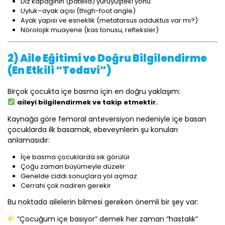
Diz kapağının (patella) yürüyüşteki yönü
Uyluk–ayak açısı (thigh-foot angle)
Ayak yapısı ve esneklik (metatarsus adduktus var mı?)
Nörolojik muayene (kas tonusu, refleksler)
2) Aile Eğitimi ve Doğru Bilgilendirme
(En Etkili “Tedavi”)
Birçok çocukta içe basma için en doğru yaklaşım:
aileyi bilgilendirmek ve takip etmektir.
Kaynağa göre femoral anteversiyon nedeniyle içe basan
çocuklarda ilk basamak, ebeveynlerin şu konuları
anlamasıdır:
İçe basma çocuklarda sık görülür
Çoğu zaman büyümeyle düzelir
Genelde ciddi sonuçlara yol açmaz
Cerrahi çok nadiren gerekir
Bu noktada ailelerin bilmesi gereken önemli bir şey var:
“Çocuğum içe basıyor” demek her zaman “hastalık”