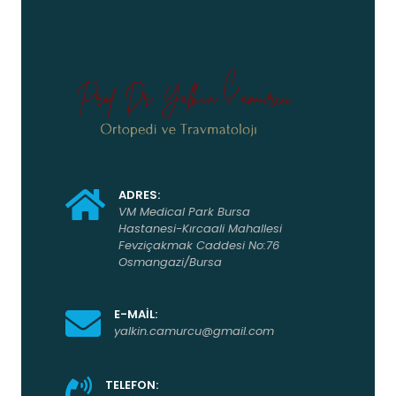
ADRES:
VM Medical Park Bursa
Hastanesi-Kırcaali Mahallesi
Fevziçakmak Caddesi No:76
Osmangazi/Bursa
E-MAİL:
yalkin.camurcu@gmail.com
TELEFON: