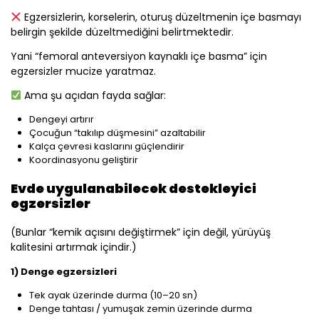
Egzersizlerin, korselerin, oturuş düzeltmenin içe basmayı
belirgin şekilde düzeltmediğini belirtmektedir.
Yani “femoral anteversiyon kaynaklı içe basma” için
egzersizler mucize yaratmaz.
Ama şu açıdan fayda sağlar:
Dengeyi artırır
Çocuğun “takılıp düşmesini” azaltabilir
Kalça çevresi kaslarını güçlendirir
Koordinasyonu geliştirir
Evde uygulanabilecek destekleyici
egzersizler
(Bunlar “kemik açısını değiştirmek” için değil, yürüyüş
kalitesini artırmak içindir.)
1) Denge egzersizleri
Tek ayak üzerinde durma (10–20 sn)
Denge tahtası / yumuşak zemin üzerinde durma