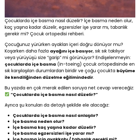
Çocuklarda içe basma nasıl düzelir? İçe basma neden olur,
kaç yaşına kadar düzelir, egzersizler işe yarar mı, tabanlık
gerekir mi? Çocuk ortopedisi rehberi.
Çocuğunuz yürürken ayakları içeri doğru dönüyor mu?
Koşarken daha fazla
, sık sık takılıyor
ayağını içe basıyor
veya yürüyüşü size “garip” mi görünüyor? Endişelenmeyin:
(in-toeing) çocuk ortopedisinde en
çocuklarda içe basma
sık karşılaşılan durumlardan biridir ve çoğu çocukta
büyüme
.
ile kendiliğinden düzelme eğilimindedir
Bu yazıda en çok merak edilen soruya net cevap vereceğiz:
“Çocuklarda içe basma nasıl düzelir?”
Ayrıca şu konuları da detaylı şekilde ele alacağız:
Çocuklarda içe basma nasıl anlaşılır?
İçe basma neden olur?
İçe basma kaç yaşına kadar düzelir?
İçe basma egzersizleri işe yarar mı?
İçe basma için ayakkabı / tabanlık gerekli mi?