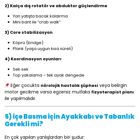
2) Kalça dış rotatör ve abduktor güçlendirme
Yan yatışta bacak kaldırma
Mini bant ile “crab walk”
3) Core stabilizasyon
Köprü (bridge)
Plank (yaşa uygun kısa süreli)
4) Koordinasyon oyunları
Sek sek
Top yakalama – tek ayak dengede
Eğer çocukta
veya belirgin
nörolojik hastalık şüphesi
motor gecikme varsa egzersiz mutlaka
fizyoterapist planı
ile yapılmalıdır.
5) İçe Basma İçin Ayakkabı ve Tabanlık
Gerekli mi?
En çok yapılan yanlışlardan biri şudur: