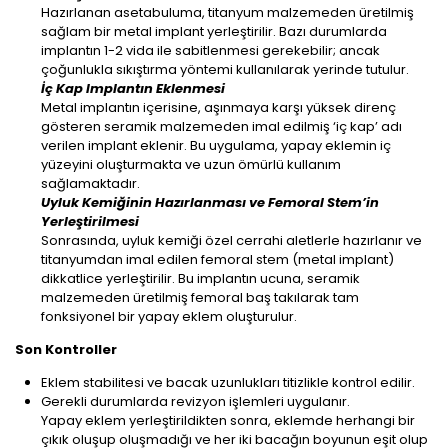
Hazırlanan asetabuluma, titanyum malzemeden üretilmiş
sağlam bir metal implant yerleştirilir. Bazı durumlarda
implantın 1-2 vida ile sabitlenmesi gerekebilir; ancak
çoğunlukla sıkıştırma yöntemi kullanılarak yerinde tutulur.
İç Kap Implantın Eklenmesi
Metal implantın içerisine, aşınmaya karşı yüksek direnç
gösteren seramik malzemeden imal edilmiş ‘iç kap’ adı
verilen implant eklenir. Bu uygulama, yapay eklemin iç
yüzeyini oluşturmakta ve uzun ömürlü kullanım
sağlamaktadır.
Uyluk Kemiğinin Hazırlanması ve Femoral Stem’in
Yerleştirilmesi
Sonrasında, uyluk kemiği özel cerrahi aletlerle hazırlanır ve
titanyumdan imal edilen femoral stem (metal implant)
dikkatlice yerleştirilir. Bu implantın ucuna, seramik
malzemeden üretilmiş femoral baş takılarak tam
fonksiyonel bir yapay eklem oluşturulur.
Son Kontroller
Eklem stabilitesi ve bacak uzunlukları titizlikle kontrol edilir.
Gerekli durumlarda revizyon işlemleri uygulanır.
Yapay eklem yerleştirildikten sonra, eklemde herhangi bir
çıkık oluşup oluşmadığı ve her iki bacağın boyunun eşit olup