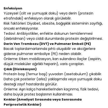
Enfeksiyon
Yüzeysel (cilt ve yumuşak doku) veya derin (protezin
etrafındaki) enfeksiyon olarak görülebilir.
Risk faktörleri: Diyabet, obezite, bağışıklık sisteminin zayıflığı,
önceki enfeksiyonlar.
Tedavi: Antibiyotikler, enfekte dokunun temizlenmesi
(debridman) veya ciddi durumlarda protezin değiştirilmesi.
Derin Ven Trombozu (DVT) ve Pulmoner Emboli (PE)
Bacak toplardamarlarında pıhtı oluşabilir ve akciğerlere
giderse pulmoner emboliye (PE) neden olabilir.
Önleme: Erken mobilizasyon, kan sulandırıcı ilaçlar (aspirin,
düşük moleküler ağırlıklı heparin), varis çorapları.
Çıkık (Dislokasyon)
Protezin başı (femur başı) yuvadan (asetabulum) çıkabilir.
Daha çok posterior (arka) yaklaşımda veya yumuşak doku
desteği zayıf hastalarda görülür.
Önleme: Aşırı kalça hareketlerinden kaçınma, fizik tedavi,
daha büyük protez başlarının kullanılması.
Kırıklar (Ameliyat Sırasında veya Sonrasında
Periprostetik Kırıklar)