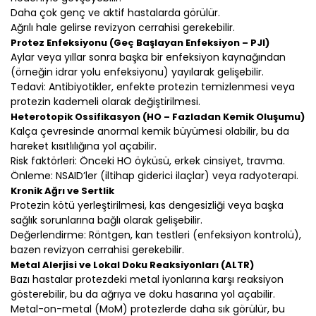
Daha çok genç ve aktif hastalarda görülür.
Ağrılı hale gelirse revizyon cerrahisi gerekebilir.
Protez Enfeksiyonu (Geç Başlayan Enfeksiyon – PJI)
Aylar veya yıllar sonra başka bir enfeksiyon kaynağından
(örneğin idrar yolu enfeksiyonu) yayılarak gelişebilir.
Tedavi: Antibiyotikler, enfekte protezin temizlenmesi veya
protezin kademeli olarak değiştirilmesi.
Heterotopik Ossifikasyon (HO – Fazladan Kemik Oluşumu)
Kalça çevresinde anormal kemik büyümesi olabilir, bu da
hareket kısıtlılığına yol açabilir.
Risk faktörleri: Önceki HO öyküsü, erkek cinsiyet, travma.
Önleme: NSAID’ler (iltihap giderici ilaçlar) veya radyoterapi.
Kronik Ağrı ve Sertlik
Protezin kötü yerleştirilmesi, kas dengesizliği veya başka
sağlık sorunlarına bağlı olarak gelişebilir.
Değerlendirme: Röntgen, kan testleri (enfeksiyon kontrolü),
bazen revizyon cerrahisi gerekebilir.
Metal Alerjisi ve Lokal Doku Reaksiyonları (ALTR)
Bazı hastalar protezdeki metal iyonlarına karşı reaksiyon
gösterebilir, bu da ağrıya ve doku hasarına yol açabilir.
Metal-on-metal (MoM) protezlerde daha sık görülür, bu