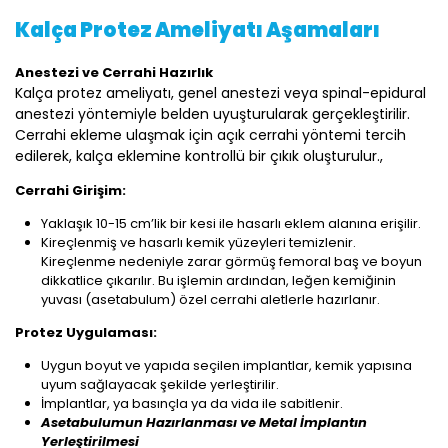
Kalça Protez Ameliyatı Aşamaları
Anestezi ve Cerrahi Hazırlık
Kalça protez ameliyatı, genel anestezi veya spinal-epidural
anestezi yöntemiyle belden uyuşturularak gerçekleştirilir.
Cerrahi ekleme ulaşmak için açık cerrahi yöntemi tercih
edilerek, kalça eklemine kontrollü bir çıkık oluşturulur.,
Cerrahi Girişim:
Yaklaşık 10-15 cm’lik bir kesi ile hasarlı eklem alanına erişilir.
Kireçlenmiş ve hasarlı kemik yüzeyleri temizlenir.
Kireçlenme nedeniyle zarar görmüş femoral baş ve boyun
dikkatlice çıkarılır. Bu işlemin ardından, leğen kemiğinin
yuvası (asetabulum) özel cerrahi aletlerle hazırlanır.
Protez Uygulaması:
Uygun boyut ve yapıda seçilen implantlar, kemik yapısına
uyum sağlayacak şekilde yerleştirilir.
İmplantlar, ya basınçla ya da vida ile sabitlenir.
Asetabulumun Hazırlanması ve Metal İmplantın
Yerleştirilmesi