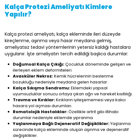
Kalça Protezi Ameliyatı Kimlere
Yapılır?
Kalça protezi ameliyatı, kalça ekleminde ileri düzeyde
kireçlenme, aşınma veya hasar meydana gelmiş,
ameliyatsız tedavi yöntemlerinin yetersiz kaldığı hastalara
uygulanır. İşte ameliyatın tercih edildiği başlıca durumlar:
Doğumsal Kalça Çıkığı:
Çocukluk döneminde gelişen ve
ilerleyen eklem deformiteleri.
Avasküler Nekroz:
Kemik hücrelerinin beslenme
bozukluğu nedeniyle meydana gelen hasarlar.
Kalça Sıkışma Sendromu:
Eklemdeki yapısal
uyumsuzluklar sonucu ortaya çıkan ağrı ve hareket kısıtlılığı.
Travma ve Kırıklar:
Kırıkların iyileşememesi veya kalıcı
hasara yol açması durumları.
Romatolojik Hastalıklar:
Özellikle artrit gibi iltihabi
durumlar nedeniyle eklemde yıpranma.
Yaşlanmaya Bağlı Dejeneratif Değişiklikler:
Yaşlanma
sürecinde kalça ekleminde oluşan aşınma ve dejeneratif
değişiklikler.