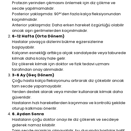
Protezin yerinden çıkmasını önlemek için diz çökme ve
secde yapılmamalıdır.
Posterior yaklaşımda: 90°’den fazla kalça fleksiyonundan
kaçınılmalıdır.
Anterior yaklaşımda: Daha erken hareket özgürlüğü olabilir
ancak aşırı gerilmelerden kaçınılmalıdır.
6-12 Hafta (Orta Dönem)
Hastalar yavaşça dizlerini bükme egzersizlerine
başlayabilir.
Kalçanın esnekliği arttıkça alçak sandalyede veya taburede
kılmak daha kolay hale gelir.
Diz çökerek kılmak için doktor ve fizik tedavi uzmanı
tarafından onay alınmalıdır.
3-6 Ay (Geç Dönem)
Çoğu hasta kalça fleksiyonunu artırarak diz çökebilir ancak
tam secde yapamayabilir.
Yerden destek alarak veya minder kullanarak kılmak daha
güvenlidir.
Hastaların hızlı hareketlerden kaçınması ve kontrollü şekilde
oturup kalkması önerilir.
6. Aydan Sonra
Hastaların çoğu doktor onayı ile diz çökerek ve secdeye
giderek namaz kılabilir.
Tam secde mümkün olmayabilir, bu durumda hastalar hafif