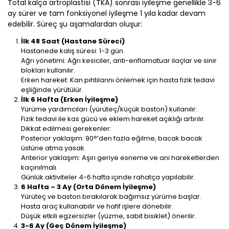
Total kalça artroplastisi (TKA) sonrası iyileşme genellikle 3-6
ay sürer ve tam fonksiyonel iyileşme 1 yıla kadar devam
edebilir. Süreç şu aşamalardan oluşur:
İlk 48 Saat (Hastane Süreci)
Hastanede kalış süresi: 1-3 gün.
Ağrı yönetimi: Ağrı kesiciler, anti-enflamatuar ilaçlar ve sinir
blokları kullanılır.
Erken hareket: Kan pıhtılarını önlemek için hasta fizik tedavi
eşliğinde yürütülür.
İlk 6 Hafta (Erken İyileşme)
Yürüme yardımcıları (yürüteç/küçük baston) kullanılır.
Fizik tedavi ile kas gücü ve eklem hareket açıklığı artırılır.
Dikkat edilmesi gerekenler:
Posterior yaklaşım: 90°’den fazla eğilme, bacak bacak
üstüne atma yasak.
Anterior yaklaşım: Aşırı geriye esneme ve ani hareketlerden
kaçınılmalı.
Günlük aktiviteler 4-6 hafta içinde rahatça yapılabilir.
6 Hafta – 3 Ay (Orta Dönem İyileşme)
Yürüteç ve baston bırakılarak bağımsız yürüme başlar.
Hasta araç kullanabilir ve hafif işlere dönebilir.
Düşük etkili egzersizler (yüzme, sabit bisiklet) önerilir.
3-6 Ay (Geç Dönem İyileşme)