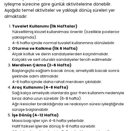
iyileşme sürecine göre günlük aktivitelerine dönebilir.
Aşağıda temel aktiviteler ve yaklaşık dönüş süreleri yer
almaktadır:
Tuvalet Kullanımı (İlk Haftalar)
Yükseltilmiş klozet kullanılması önerilir (özellikle posterior
yaklaşımda).
4-6 hafta içinde normal tuvalet kullanımına dönülebilir.
Oturma ve Kalkma (İlk 6 Hafta)
Alçak koltuk ve derin sandalyelerden kaçınılmalıdır.
Kolçaklı ve sert oturaklı sandalyeler tercih edilmelidir.
Merdiven Çıkma (2-6 Hafta)
Başlangıçta sağlam bacak önce, ameliyatlı bacak sonra
şeklinde adım atılmalıdır.
4-6 hafta içinde daha rahat merdiven çıkılabilir.
Araç Kullanımı (4-8 Hafta)
Sağ kalça ameliyatı olanlarda gaz-fren kullanımı nedeniyle
biraz daha uzun sürebilir (6-8 hafta).
Ağrı kesiciler bırakıldığında ve reaksiyon süresi iyileştiğinde
sürüşe başlanabilir.
İşe Dönüş (4-12 Hafta)
Masa başı işler için 4-6 hafta yeterlidir.
Hafif fiziksel işlerde dönüş 6-8 hafta sürebilir.