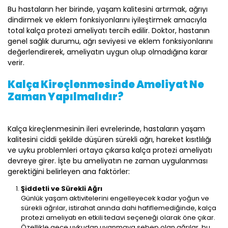
Bu hastaların her birinde, yaşam kalitesini artırmak, ağrıyı
dindirmek ve eklem fonksiyonlarını iyileştirmek amacıyla
total kalça protezi ameliyatı tercih edilir. Doktor, hastanın
genel sağlık durumu, ağrı seviyesi ve eklem fonksiyonlarını
değerlendirerek, ameliyatın uygun olup olmadığına karar
verir.
Kalça Kireçlenmesinde Ameliyat Ne
Zaman Yapılmalıdır?
Kalça kireçlenmesinin ileri evrelerinde, hastaların yaşam
kalitesini ciddi şekilde düşüren sürekli ağrı, hareket kısıtlılığı
ve uyku problemleri ortaya çıkarsa kalça protezi ameliyatı
devreye girer. İşte bu ameliyatın ne zaman uygulanması
gerektiğini belirleyen ana faktörler:
Şiddetli ve Sürekli Ağrı
Günlük yaşam aktivitelerini engelleyecek kadar yoğun ve
sürekli ağrılar, istirahat anında dahi hafiflemediğinde, kalça
protezi ameliyatı en etkili tedavi seçeneği olarak öne çıkar.
Özellikle gece uykudan uyanmaya sebep olan ağrılar, bu