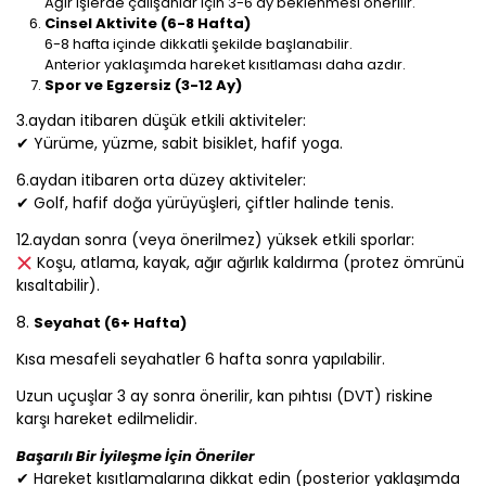
Ağır işlerde çalışanlar için 3-6 ay beklenmesi önerilir.
Cinsel Aktivite (6-8 Hafta)
6-8 hafta içinde dikkatli şekilde başlanabilir.
Anterior yaklaşımda hareket kısıtlaması daha azdır.
Spor ve Egzersiz (3-12 Ay)
3.aydan itibaren düşük etkili aktiviteler:
✔ Yürüme, yüzme, sabit bisiklet, hafif yoga.
6.aydan itibaren orta düzey aktiviteler:
✔ Golf, hafif doğa yürüyüşleri, çiftler halinde tenis.
12.aydan sonra (veya önerilmez) yüksek etkili sporlar:
Koşu, atlama, kayak, ağır ağırlık kaldırma (protez ömrünü
kısaltabilir).
8.
Seyahat (6+ Hafta)
Kısa mesafeli seyahatler 6 hafta sonra yapılabilir.
Uzun uçuşlar 3 ay sonra önerilir, kan pıhtısı (DVT) riskine
karşı hareket edilmelidir.
Başarılı Bir İyileşme İçin Öneriler
✔ Hareket kısıtlamalarına dikkat edin (posterior yaklaşımda