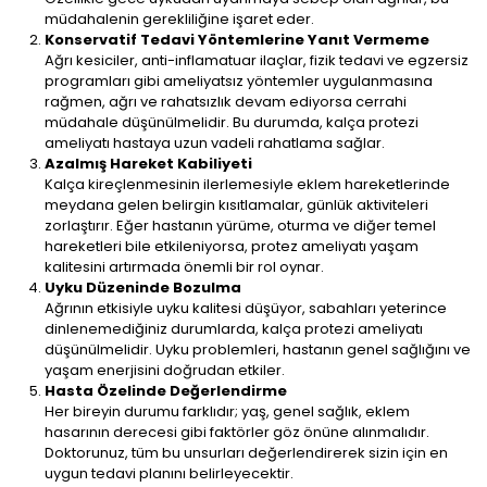
müdahalenin gerekliliğine işaret eder.
Konservatif Tedavi Yöntemlerine Yanıt Vermeme
Ağrı kesiciler, anti-inflamatuar ilaçlar, fizik tedavi ve egzersiz
programları gibi ameliyatsız yöntemler uygulanmasına
rağmen, ağrı ve rahatsızlık devam ediyorsa cerrahi
müdahale düşünülmelidir. Bu durumda, kalça protezi
ameliyatı hastaya uzun vadeli rahatlama sağlar.
Azalmış Hareket Kabiliyeti
Kalça kireçlenmesinin ilerlemesiyle eklem hareketlerinde
meydana gelen belirgin kısıtlamalar, günlük aktiviteleri
zorlaştırır. Eğer hastanın yürüme, oturma ve diğer temel
hareketleri bile etkileniyorsa, protez ameliyatı yaşam
kalitesini artırmada önemli bir rol oynar.
Uyku Düzeninde Bozulma
Ağrının etkisiyle uyku kalitesi düşüyor, sabahları yeterince
dinlenemediğiniz durumlarda, kalça protezi ameliyatı
düşünülmelidir. Uyku problemleri, hastanın genel sağlığını ve
yaşam enerjisini doğrudan etkiler.
Hasta Özelinde Değerlendirme
Her bireyin durumu farklıdır; yaş, genel sağlık, eklem
hasarının derecesi gibi faktörler göz önüne alınmalıdır.
Doktorunuz, tüm bu unsurları değerlendirerek sizin için en
uygun tedavi planını belirleyecektir.