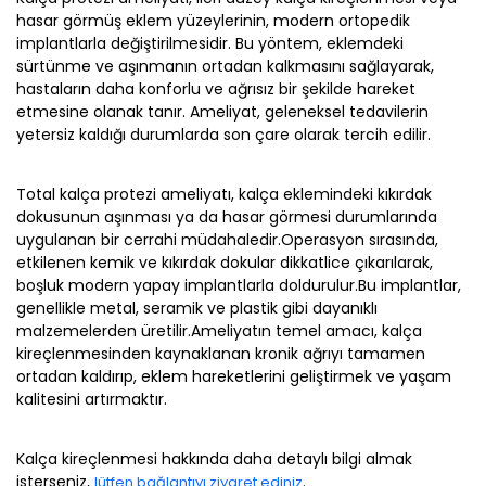
hasar görmüş eklem yüzeylerinin, modern ortopedik
implantlarla değiştirilmesidir. Bu yöntem, eklemdeki
sürtünme ve aşınmanın ortadan kalkmasını sağlayarak,
hastaların daha konforlu ve ağrısız bir şekilde hareket
etmesine olanak tanır. Ameliyat, geleneksel tedavilerin
yetersiz kaldığı durumlarda son çare olarak tercih edilir.
Total kalça protezi ameliyatı, kalça eklemindeki kıkırdak
dokusunun aşınması ya da hasar görmesi durumlarında
uygulanan bir cerrahi müdahaledir.Operasyon sırasında,
etkilenen kemik ve kıkırdak dokular dikkatlice çıkarılarak,
boşluk modern yapay implantlarla doldurulur.Bu implantlar,
genellikle metal, seramik ve plastik gibi dayanıklı
malzemelerden üretilir.Ameliyatın temel amacı, kalça
kireçlenmesinden kaynaklanan kronik ağrıyı tamamen
ortadan kaldırıp, eklem hareketlerini geliştirmek ve yaşam
kalitesini artırmaktır.
Kalça kireçlenmesi hakkında daha detaylı bilgi almak
isterseniz,
.
lütfen bağlantıyı ziyaret ediniz